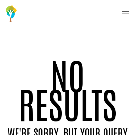
NO
RESULTS
WE'RE SORRY, BUT YOUR QUERY