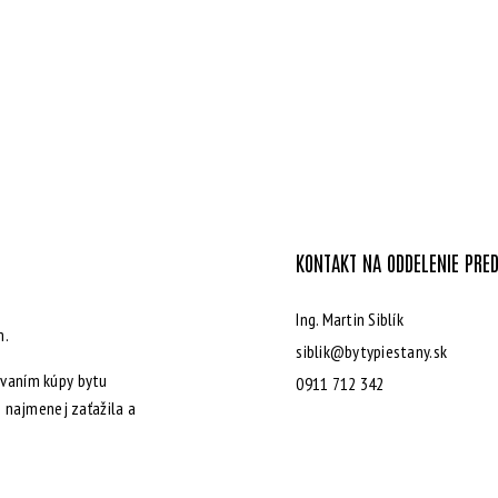
KONTAKT NA ODDELENIE PRE
Ing. Martin Siblík
m.
siblik@bytypiestany.sk
vaním kúpy bytu
0911 712 342
 najmenej zaťažila a